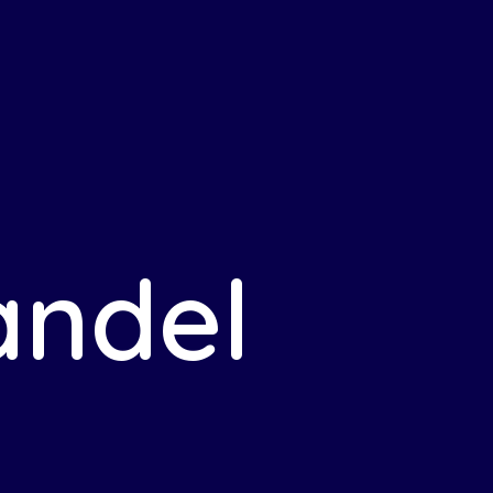
Om oss
Tjänster
Kundcase
Jobba
andel